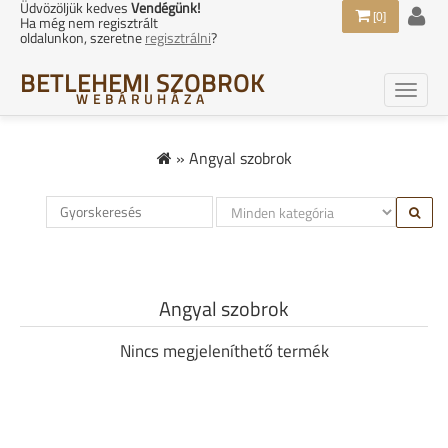
Üdvözöljük kedves
Vendégünk!
[0]
Ha még nem regisztrált
oldalunkon, szeretne
regisztrálni
?
BETLEHEMI SZOBROK
WEBÁRUHÁZA
»
Angyal szobrok
Angyal szobrok
Nincs megjeleníthető termék