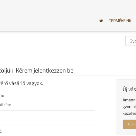
TERMÉKEINK
öljük. Kérem jelentkezzen be.
térő vásárló vagyok.
Új vás
ím:
Amenny
gyorsab
kezelhe
REGI