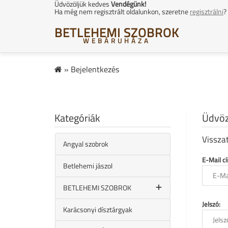
Üdvözöljük kedves
Vendégünk!
Ha még nem regisztrált oldalunkon, szeretne
regisztrálni
?
BETLEHEMI SZOBROK
WEBÁRUHÁZA
»
Bejelentkezés
Kategóriák
Üdvöz
Vissza
Angyal szobrok
E-Mail c
Betlehemi jászol
BETLEHEMI SZOBROK
Jelszó:
Karácsonyi dísztárgyak