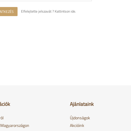
ENTKEZÉS
Elfelejtette jelszavát ? Kattintson ide.
ációk
Ajánlataink
ól
Újdonságok
s Magyarországon
Akcióink