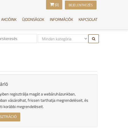
BEJELENTKEZÉS
[0]
AKCIÓINK
ÚJDONSÁGOK
INFORMÁCIÓK
KAPCSOLAT
árló
iben regisztrálja magát a webáruházunkban,
ban vásárolhat, frissen tarthatja megrendeléseit, és
ti korábbi megrendeléseit.
SZTRÁCIÓ