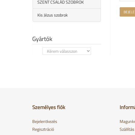
SZENT CSALÁD SZOBROK
BEJEL
Kis Jézus szobrok
Gyártók
Személyes fiók
Inform
Bejelentkezés
Magunkr
Regisztráció
Szállítá