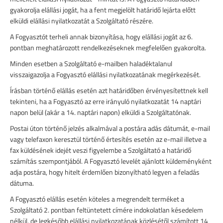
gyakorolja elállási jogát, ha a fent megjelölt határidő lejárta előtt
elküldi elállási nyilatkozatát a Szolgáltató részére.
A Fogyasztót terheli annak bizonyítása, hogy elállási jogát az 6.
pontban meghatározott rendelkezéseknek megfelelően gyakorolta.
Minden esetben a Szolgáltató e-mailben haladéktalanul
visszaigazolja a Fogyasztó elállási nyilatkozatának megérkezését.
Írásban történő elállás esetén azt határidőben érvényesítettnek kell
tekinteni, ha a Fogyasztó az erre irányuló nyilatkozatát 14 naptári
napon belül (akár a 14. naptári napon) elküldi a Szolgáltatónak.
Postai úton történő jelzés alkalmával a postára adás dátumát, e-mail
vagy telefaxon keresztül történő értesítés esetén az e-mail illetve a
fax küldésének idejét veszi figyelembe a Szolgáltató a határidő
számítás szempontjából. A Fogyasztó levelét ajánlott küldeményként
adja postára, hogy hitelt érdemlően bizonyítható legyen a feladás
dátuma.
A Fogyasztó elállás esetén köteles a megrendelt terméket a
Szolgáltató 2. pontban feltüntetett címére indokolatlan késedelem
nélkül, de legkésőbb elállási nyilatkozatának közlésétől számított 14