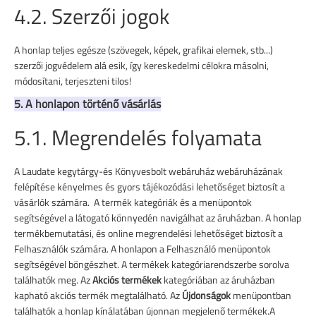
4.2. Szerzői jogok
A honlap teljes egésze (szövegek, képek, grafikai elemek, stb...)
szerzői jogvédelem alá esik, így kereskedelmi célokra másolni,
módosítani, terjeszteni tilos!
5. A honlapon történő vásárlás
5.1. Megrendelés folyamata
A
Laudate kegytárgy-és Könyvesbolt webáruház
webáruházának
felépítése kényelmes és gyors tájékozódási lehetőséget biztosít a
vásárlók számára. A termék kategóriák és a menüpontok
segítségével a látogató könnyedén navigálhat az áruházban. A honlap
termékbemutatási, és online megrendelési lehetőséget biztosít a
Felhasználók számára. A honlapon a Felhasználó menüpontok
segítségével böngészhet. A termékek kategóriarendszerbe sorolva
találhatók meg. Az
Akciós termékek
kategóriában az áruházban
kapható akciós termék megtalálható. Az
Újdonságok
menüpontban
találhatók a honlap kínálatában újonnan megjelenő termékek.A