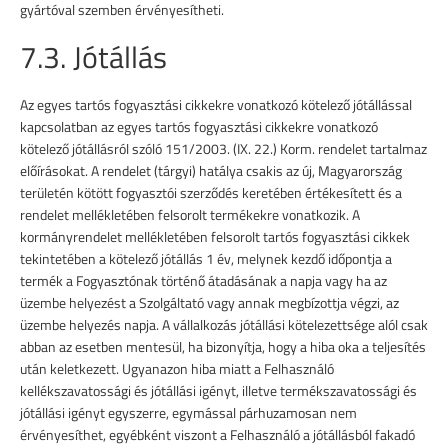
gyártóval szemben érvényesítheti.
7.3. Jótállás
Az egyes tartós fogyasztási cikkekre vonatkozó kötelező jótállással
kapcsolatban az egyes tartós fogyasztási cikkekre vonatkozó
kötelező jótállásról szóló 151/2003. (IX. 22.) Korm. rendelet tartalmaz
előírásokat. A rendelet (tárgyi) hatálya csakis az új, Magyarország
területén kötött fogyasztói szerződés keretében értékesített és a
rendelet mellékletében felsorolt termékekre vonatkozik. A
kormányrendelet mellékletében felsorolt tartós fogyasztási cikkek
tekintetében a kötelező jótállás 1 év, melynek kezdő időpontja a
termék a Fogyasztónak történő átadásának a napja vagy ha az
üzembe helyezést a Szolgáltató vagy annak megbízottja végzi, az
üzembe helyezés napja. A vállalkozás jótállási kötelezettsége alól csak
abban az esetben mentesül, ha bizonyítja, hogy a hiba oka a teljesítés
után keletkezett. Ugyanazon hiba miatt a Felhasználó
kellékszavatossági és jótállási igényt, illetve termékszavatossági és
jótállási igényt egyszerre, egymással párhuzamosan nem
érvényesíthet, egyébként viszont a Felhasználó a jótállásból fakadó