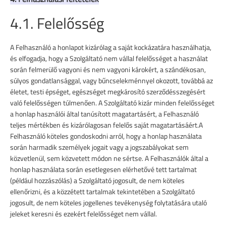
4.1. Felelősség
A Felhasználó a honlapot kizárólag a saját kockázatára használhatja,
és elfogadja, hogy a Szolgáltató nem vállal felelősséget a használat
során felmerülő vagyoni és nem vagyoni károkért, a szándékosan,
súlyos gondatlansággal, vagy bűncselekménnyel okozott, továbbá az
életet, testi épséget, egészséget megkárosító szerződésszegésért
való felelősségen túlmenően. A Szolgáltató kizár minden felelősséget
a honlap használói által tanúsított magatartásért, a Felhasználó
teljes mértékben és kizárólagosan felelős saját magatartásáért.A
Felhasználó köteles gondoskodni arról, hogy a honlap használata
során harmadik személyek jogait vagy a jogszabályokat sem
közvetlenül, sem közvetett módon ne sértse. A Felhasználók által a
honlap használata során esetlegesen elérhetővé tett tartalmat
(például hozzászólás) a Szolgáltató jogosult, de nem köteles
ellenőrizni, és a közzétett tartalmak tekintetében a Szolgáltató
jogosult, de nem köteles jogellenes tevékenység folytatására utaló
jeleket keresni és ezekért felelősséget nem vállal.