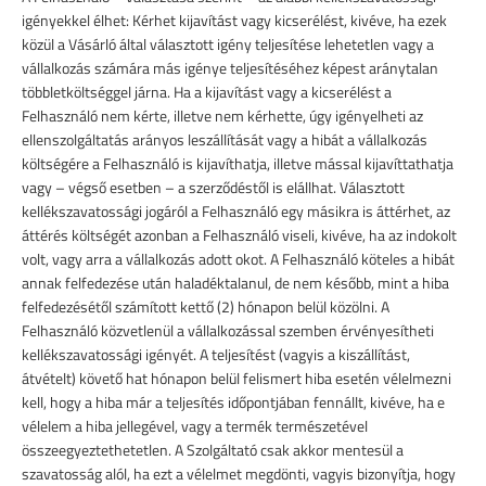
igényekkel élhet: Kérhet kijavítást vagy kicserélést, kivéve, ha ezek
közül a Vásárló által választott igény teljesítése lehetetlen vagy a
vállalkozás számára más igénye teljesítéséhez képest aránytalan
többletköltséggel járna. Ha a kijavítást vagy a kicserélést a
Felhasználó nem kérte, illetve nem kérhette, úgy igényelheti az
ellenszolgáltatás arányos leszállítását vagy a hibát a vállalkozás
költségére a Felhasználó is kijavíthatja, illetve mással kijavíttathatja
vagy – végső esetben – a szerződéstől is elállhat. Választott
kellékszavatossági jogáról a Felhasználó egy másikra is áttérhet, az
áttérés költségét azonban a Felhasználó viseli, kivéve, ha az indokolt
volt, vagy arra a vállalkozás adott okot. A Felhasználó köteles a hibát
annak felfedezése után haladéktalanul, de nem később, mint a hiba
felfedezésétől számított kettő (2) hónapon belül közölni. A
Felhasználó közvetlenül a vállalkozással szemben érvényesítheti
kellékszavatossági igényét. A teljesítést (vagyis a kiszállítást,
átvételt) követő hat hónapon belül felismert hiba esetén vélelmezni
kell, hogy a hiba már a teljesítés időpontjában fennállt, kivéve, ha e
vélelem a hiba jellegével, vagy a termék természetével
összeegyeztethetetlen. A Szolgáltató csak akkor mentesül a
szavatosság alól, ha ezt a vélelmet megdönti, vagyis bizonyítja, hogy