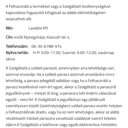
A Felhasználó a termékkel vagy a Szolgáltató tevékenységével
kapcsolatos fogyasztói kifogásait az alábbi elérhetőségeken
terjesztheti elő:
Név:
Laudate Kft
Cím:
4400 Nyíregyháza, Kossuth tér 4.
Telefonszám:
06-30-6788-974
Nyitva tartás:
H-P: 9.00-17.00,
Szomat: 9.00-12.00,
vasárnap:
zárva
A Szolgáltató a szóbeli panaszt, amennyiben arra lehetősége van,
azonnal orvosolja. Ha a szóbeli panasz azonnali orvoslására nincs
lehetőség, a panasz jellegéből adódóan vagy ha a Felhasználó a
panasz kezelésével nem ért egyet, akkor a Szolgáltató a panaszról
jegyzőkönyvet – melyet öt évig, a panaszra tett érdemi válaszával
együtt - vesz fel. A Szolgáltató a jegyzőkönyv egy példányát
személyesen közölt (üzlethelyiségben) szóbeli panasz esetén helyben
a Felhasználónak átadni, vagy ha ez nem lehetséges, akkor az alább
részletezett írásbeli panaszra vonatkozó szabályok szerint köteles
eljárni.A Szolgáltató a telefonon vagy egyéb elektronikus hírközlési