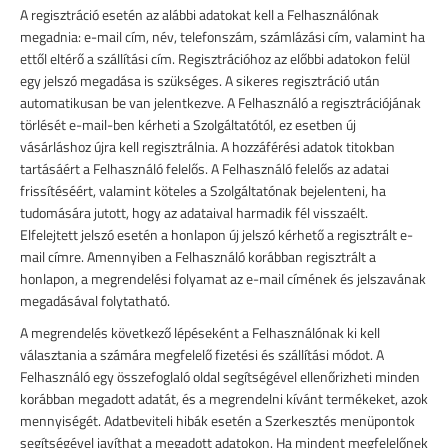
A regisztráció esetén az alábbi adatokat kell a Felhasználónak
megadnia: e-mail cím, név, telefonszám, számlázási cím, valamint ha
ettől eltérő a szállítási cím.
Regisztrációhoz az előbbi adatokon felül
egy jelszó megadása is szükséges. A sikeres regisztráció után
automatikusan be van jelentkezve. A Felhasználó a regisztrációjának
törlését e-mail-ben kérheti a Szolgáltatótól, ez esetben új
vásárláshoz újra kell regisztrálnia. A hozzáférési adatok titokban
tartásáért a Felhasználó felelős. A Felhasználó felelős az adatai
frissítéséért, valamint köteles a Szolgáltatónak bejelenteni, ha
tudomására jutott, hogy az adataival harmadik fél visszaélt.
Elfelejtett jelszó esetén a honlapon új jelszó kérhető a regisztrált e-
mail címre.
Amennyiben a Felhasználó korábban regisztrált a
honlapon, a megrendelési folyamat az e-mail címének és jelszavának
megadásával folytatható.
A megrendelés következő lépéseként a Felhasználónak ki kell
választania a számára megfelelő fizetési és szállítási módot. A
Felhasználó egy összefoglaló oldal segítségével ellenőrizheti minden
korábban megadott adatát, és a megrendelni kívánt termékeket, azok
mennyiségét. Adatbeviteli hibák esetén a Szerkesztés menüpontok
segítségével javíthat a megadott adatokon. Ha mindent megfelelőnek