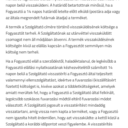
napon belül visszaküldeni. A határidő betartottnak minősül, ha a
Fogyasztó a 14 napos határidő letelte előtt elküldi (postára adja vagy
az általa megrendelt futárnak átadja) a terméket.
A termék a Szolgáltató címére történő visszaküldésének költsége a
Fogyasztót terheli. A Szolgáltatónak az utánvéttel visszaküldött
csomagot nem áll módjában átvenni. A termék visszaküldésének
költségén kívül az elállás kapcsán a Fogyasztót semmilyen más
költség nem terheli.
Ha a Fogyasztó eláll a szerződéstől, haladéktalanul, de legkésőbb a
Fogyasztó elállási nyilatkozatának kézhezvételétől számított 14
napon belül a Szolgáltató visszatéríti a Fogyasztó által teljesített
valamennyi ellenszolgáltatást, ideértve a fuvarozási (kiszállításért
fizetett) költséget is, kivéve azokat a többletköltségeket, amelyek
amiatt merültek fel, hogy a Fogyasztó a Szolgáltató által felkínált,
legolcsóbb szokásos fuvarozási módtól eltérő fuvarozási módot
választott. A Szolgáltató jogosult a visszatérítést mindaddig
visszatartani, amíg vissza nem kapta a terméket, vagy a Fogyasztó
nem igazolta hitelt érdemlően, hogy azt visszaküldte: a kettő közül a
Szolgáltató a korábbi időpontot veszi figyelembe. A visszatérítés