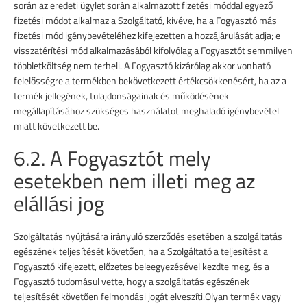
során az eredeti ügylet során alkalmazott fizetési móddal egyező
fizetési módot alkalmaz a Szolgáltató, kivéve, ha a Fogyasztó más
fizetési mód igénybevételéhez kifejezetten a hozzájárulását adja; e
visszatérítési mód alkalmazásából kifolyólag a Fogyasztót semmilyen
többletköltség nem terheli. A Fogyasztó kizárólag akkor vonható
felelősségre a termékben bekövetkezett értékcsökkenésért, ha az a
termék jellegének, tulajdonságainak és működésének
megállapításához szükséges használatot meghaladó igénybevétel
miatt következett be.
6.2. A Fogyasztót mely
esetekben nem illeti meg az
elállási jog
Szolgáltatás nyújtására irányuló szerződés esetében a szolgáltatás
egészének teljesítését követően, ha a Szolgáltató a teljesítést a
Fogyasztó kifejezett, előzetes beleegyezésével kezdte meg, és a
Fogyasztó tudomásul vette, hogy a szolgáltatás egészének
teljesítését követően felmondási jogát elveszíti.Olyan termék vagy