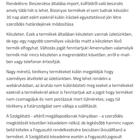
Rendelésre: Beszerzése általába import, külföldről való beszrzés
amely több hét is lehet. Bizonyos termékek el sem tudnak készülni
30 nap alatt ezért ezeknél külön írásbeli egyeztetéssel jön létre
szerződés határidejének módosítása
Készleten. Ezek a termékek általában készleten vannak üzletünkben,
de egy-egy nagyobb személyes vásárlás maitt a készleten lévő
termék elfogyhat. Változás jogát fenntartjuk! Amennyiben valamelyik
termék már nincs készleten a megrendelést követően, erről e-mail-
ben vagy telefonon értesítjük.
Nagy méretű, törékeny termékeket külön megjelöljük hogy
személyes átvételel az üzletünkben. Meg lehet rendelni a
webáruházban, az áruház nem különbözteti meg ezeket a termékeket
ezeknél a termékeknél akkor is fenntartjuk azt a jogot hogy terméket
nem csomagoljuk és nem postázzuk mert túlméretes, vagy túl
törékeny a futárszolgálat sem vállaja a szállítását.
A Szolgáltató - eltérő megállapodásnak hiányában - a szerződés
megkötését követően késedelem nélkül, de legkésőbb harminc napon
belül köteles a Fogyasztó rendelkezésére bocsátani (kiszállítani) a
terméket. A Szolgáltató késedelme esetén a Fogyasztó jogosult