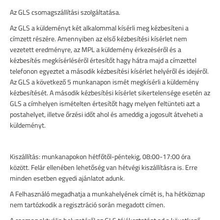
Az GLS csomagszállítási szolgáltatása.
Az GLS a küldeményt két alkalommal kísérli meg kézbesíteni a
címzett részére. A
mennyiben az első kézbesítési kísérlet nem
vezetett eredményre, az MPL a küldemény érkezéséről és a
kézbesítés megkísérléséről értesítőt hagy hátra majd a címzettel
telefonon egyeztet a második kézbesítési kísérlet helyéről és idejéről.
Az GLS a következő 5 munkanapon ismét megkísérli a küldemény
kézbesítését. A második kézbesítési kísérlet sikertelensége esetén az
GLS a címhelyen ismételten értesítőt hagy melyen feltünteti azt a
postahelyet, illetve őrzési időt ahol és ameddig a jogosult átveheti a
küldeményt.
Kiszállítás: munkanapokon hétfőtől-péntekig, 08:00-17:00 óra
között. Felár ellenében lehetőség van hétvégi kiszállításra is. Erre
minden esetben egyedi ajánlatot adunk.
A Felhasználó megadhatja a munkahelyének címét is, ha hétköznap
nem tartózkodik a regisztráció során megadott címen.