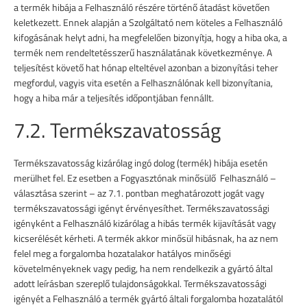
a termék hibája a Felhasználó részére történő átadást követően
keletkezett. Ennek alapján a Szolgáltató nem köteles a Felhasználó
kifogásának helyt adni, ha megfelelően bizonyítja, hogy a hiba oka, a
termék nem rendeltetésszerű használatának következménye. A
teljesítést követő hat hónap elteltével azonban a bizonyítási teher
megfordul, vagyis vita esetén a Felhasználónak kell bizonyítania,
hogy a hiba már a teljesítés időpontjában fennállt.
7.2. Termékszavatosság
Termékszavatosság kizárólag ingó dolog (termék) hibája esetén
merülhet fel. Ez esetben a Fogyasztónak minősülő Felhasználó –
választása szerint – az 7.1. pontban meghatározott jogát vagy
termékszavatossági igényt érvényesíthet. Termékszavatossági
igényként a Felhasználó kizárólag a hibás termék kijavítását vagy
kicserélését kérheti. A termék akkor minősül hibásnak, ha az nem
felel meg a forgalomba hozatalakor hatályos minőségi
követelményeknek vagy pedig, ha nem rendelkezik a gyártó által
adott leírásban szereplő tulajdonságokkal. Termékszavatossági
igényét a Felhasználó a termék gyártó általi forgalomba hozatalától