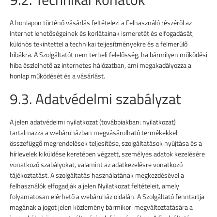
A honlapon történő vásárlás feltételezi a Felhasználó részéről az
Internet lehetőségeinek és korlátainak ismeretét és elfogadását,
különös tekintettel a technikai teljesítményekre és a felmerülő
hibákra. A Szolgáltatót nem terheli felelősség, ha bármilyen működési
hiba észlelhető az internetes hálózatban, ami megakadályozza a
honlap működését és a vásárlást.
9.3. Adatvédelmi szabályzat
A jelen adatvédelmi nyilatkozat (továbbiakban: nyilatkozat)
tartalmazza a webáruházban megvásárolható termékekkel
összefüggő megrendelések teljesítése, szolgáltatások nyújtása és a
hírlevelek kiküldése keretében végzett, személyes adatok kezelésére
vonatkozó szabályokat, valamint az adatkezelésre vonatkozó
tájékoztatást. A szolgáltatás használatának megkezdésével a
felhasználók elfogadják a jelen Nyilatkozat feltételeit, amely
folyamatosan elérhető a webáruház oldalán. A Szolgáltató fenntartja
magának a jogot jelen közlemény bármikori megváltoztatására a