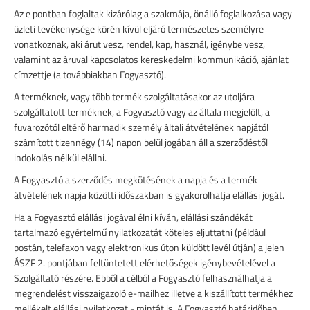
Az e pontban foglaltak kizárólag a szakmája, önálló foglalkozása vagy
üzleti tevékenysége körén kívül eljáró természetes személyre
vonatkoznak, aki árut vesz, rendel, kap, használ, igénybe vesz,
valamint az áruval kapcsolatos kereskedelmi kommunikáció, ajánlat
címzettje (a továbbiakban Fogyasztó).
A terméknek, vagy több termék szolgáltatásakor az utoljára
szolgáltatott terméknek, a Fogyasztó vagy az általa megjelölt, a
fuvarozótól eltérő harmadik személy általi átvételének napjától
számított tizennégy (14) napon belül jogában áll a szerződéstől
indokolás nélkül elállni.
A Fogyasztó a szerződés megkötésének a napja és a termék
átvételének napja közötti időszakban is gyakorolhatja elállási jogát.
Ha a Fogyasztó elállási jogával élni kíván, elállási szándékát
tartalmazó egyértelmű nyilatkozatát köteles eljuttatni (például
postán, telefaxon vagy elektronikus úton küldött levél útján) a jelen
ÁSZF 2. pontjában feltüntetett elérhetőségek igénybevételével a
Szolgáltató részére. Ebből a célból a Fogyasztó felhasználhatja a
megrendelést visszaigazoló e-mailhez illetve a kiszállított termékhez
mellékelt elállási nyilatkozat - mintát is. A Fogyasztó határidőben