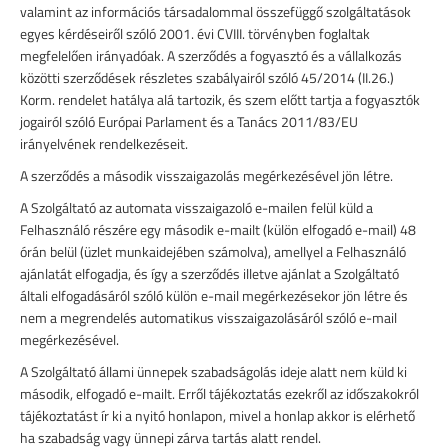
valamint az információs társadalommal összefüggő szolgáltatások
egyes kérdéseiről szóló 2001. évi CVIII. törvényben foglaltak
megfelelően irányadóak. A szerződés a fogyasztó és a vállalkozás
közötti szerződések részletes szabályairól szóló 45/2014 (II.26.)
Korm. rendelet hatálya alá tartozik, és szem előtt tartja a fogyasztók
jogairól szóló Európai Parlament és a Tanács 2011/83/EU
irányelvének rendelkezéseit.
A szerződés a második visszaigazolás megérkezésével jön létre.
A Szolgáltató az automata visszaigazoló e-mailen felül küld a
Felhasználó részére egy második e-mailt (külön elfogadó e-mail) 48
órán belül (üzlet munkaidejében számolva), amellyel a Felhasználó
ajánlatát elfogadja, és így a szerződés illetve ajánlat a Szolgáltató
általi elfogadásáról szóló külön e-mail megérkezésekor jön létre és
nem a megrendelés automatikus visszaigazolásáról szóló e-mail
megérkezésével.
A Szolgáltató állami ünnepek szabadságolás ideje alatt nem küld ki
második, elfogadó e-mailt. Erről tájékoztatás ezekről az időszakokról
tájékoztatást ír ki a nyitó honlapon, mivel a honlap akkor is elérhető
ha szabadság vagy ünnepi zárva tartás alatt
rendel.