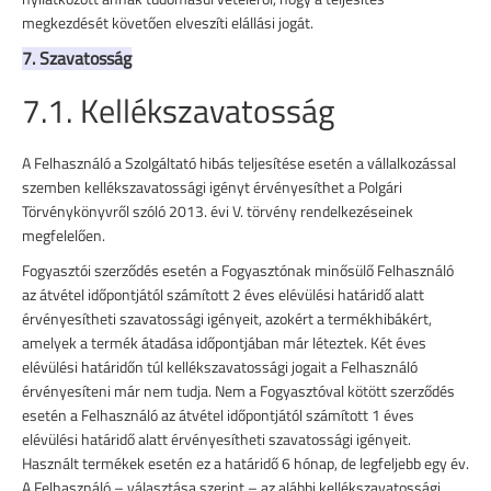
megkezdését követően elveszíti elállási jogát.
7. Szavatosság
7.1. Kellékszavatosság
A Felhasználó a Szolgáltató hibás teljesítése esetén a vállalkozással
szemben kellékszavatossági igényt érvényesíthet a Polgári
Törvénykönyvről szóló 2013. évi V. törvény rendelkezéseinek
megfelelően.
Fogyasztói szerződés esetén a Fogyasztónak minősülő Felhasználó
az átvétel időpontjától számított 2 éves elévülési határidő alatt
érvényesítheti szavatossági igényeit, azokért a termékhibákért,
amelyek a termék átadása időpontjában már léteztek. Két éves
elévülési határidőn túl kellékszavatossági jogait a Felhasználó
érvényesíteni már nem tudja. Nem a Fogyasztóval kötött szerződés
esetén a Felhasználó az átvétel időpontjától számított 1 éves
elévülési határidő alatt érvényesítheti szavatossági igényeit.
Használt termékek esetén ez a határidő 6 hónap, de legfeljebb egy év.
A Felhasználó – választása szerint – az alábbi kellékszavatossági