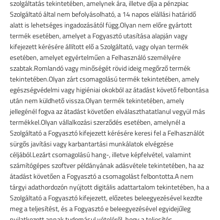
szolgáltatás tekintetében, amelynek ára, illetve díja a pénzpiac
Szolgáltató által nem befolyásolható, a 14 napos elállási határidő
alatt is lehetséges ingadozásától függ.Olyan nem előre gyártott
termék esetében, amelyet a Fogyasztó utasítása alapján vagy
kifejezett kérésére állított elő a Szolgáltató, vagy olyan termék
esetében, amelyet egyértelműen a Felhasználó személyére
szabtak.Romlandó vagy minőségét rövid ideig megőrző termék
tekintetében.Olyan zárt csomagolású termék tekintetében, amely
egészségvédelmi vagy higiéniai okokból az átadást követő felbontása
után nem küldhető vissza.Olyan termék tekintetében, amely
jellegénél fogva az átadást követően elválaszthatatlanul vegyül más
termékkel.Olyan vállalkozási szerződés esetében, amelynél a
Szolgáltató a Fogyasztó kifejezett kérésére keresi fel a Felhasználót
sürgős javítási vagy karbantartási munkálatok elvégzése
céljából.Lezárt csomagolású hang-, illetve képfelvétel, valamint
számítógépes szoftver példányának adásvétele tekintetében, ha az
átadást követően a Fogyasztó a csomagolást felbontotta.A nem
tárgyi adathordozón nyújtott digitális adattartalom tekintetében, ha a
Szolgáltató a Fogyasztó kifejezett, előzetes beleegyezésével kezdte
meg a teljesítést, és a Fogyasztó e beleegyezésével egyidejűleg
nyilatkozott annak tudomásul vételéről, hogy a teljesítés