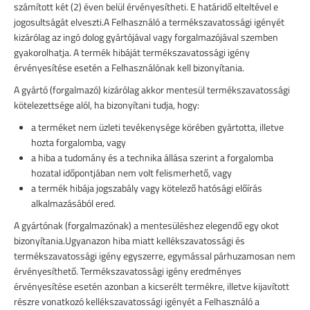
számított két (2) éven belül érvényesítheti. E határidő elteltével e
jogosultságát elveszti.A Felhasználó a termékszavatossági igényét
kizárólag az ingó dolog gyártójával vagy forgalmazójával szemben
gyakorolhatja. A termék hibáját termékszavatossági igény
érvényesítése esetén a Felhasználónak kell bizonyítania.
A gyártó (forgalmazó) kizárólag akkor mentesül termékszavatossági
kötelezettsége alól, ha bizonyítani tudja, hogy:
a terméket nem üzleti tevékenysége körében gyártotta, illetve
hozta forgalomba, vagy
a hiba a tudomány és a technika állása szerint a forgalomba
hozatal időpontjában nem volt felismerhető, vagy
a termék hibája jogszabály vagy kötelező hatósági előírás
alkalmazásából ered.
A gyártónak (forgalmazónak) a mentesüléshez elegendő egy okot
bizonyítania.Ugyanazon hiba miatt kellékszavatossági és
termékszavatossági igény egyszerre, egymással párhuzamosan nem
érvényesíthető. Termékszavatossági igény eredményes
érvényesítése esetén azonban a kicserélt termékre, illetve kijavított
részre vonatkozó kellékszavatossági igényét a Felhasználó a