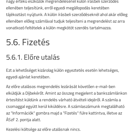
nagy értékű eszközök megrendelésénél külön írásbeli szerződés
ellenében teljesítünk, erről egyedi megállopodás keretében
tájékoztást nyújtunk. A külön írásbeli szerződéseknél ahol akár előleg
ellenében előleg számlával tudjuk teljesíteni a megrendelést az arra
vonatkozó feltételek a külön megkötöt szerdés tartalmazza.
5.6. Fizetés
5.6.1. Előre utalás
Ezt a lehetőséget kizárolag külön egyeztetés esetén lehetséges,
egyedi ajánlat keretében.
Az előre utalásos megrendelés lezárását követően e-mail-ben
elküldjük a Díjbekérőt. Amint az összeg megjelent a bankszámlánkon
értesítést küldünk a rendelés várható átvételi idejéről. A számla a
csomaggal együtt kerül kiküldésre. A számlaszámunk megtalálható
az "Információk" gombra majd a "Fizetés" fülre kattintva, illetve az
ÁSzF 2. pontja alatt.
Kezelési költsége az előre utalásnak nincs.