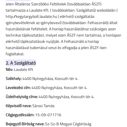
Jelen Általános Szerződési Feltételek (továbbiakban ÁSZF)
tartalmazza a Laudate Kft. ( továbbiakban: Szolgáltató) weboldalán (
http://kegytargybolt.laudate.hu ) elérhető szolgáltatás
igénybevételének az igénybevevő (továbbiakban: Felhasználó) általi
használatának feltételeit. A honlap használatához szükséges azon
technikai tájékoztatást, melyet ezen ÁSZF nem tartalmaz, a honlapon
elérhető tájékoztatások nyújtják. A Felhasználó a honlap
használatával tudomásul veszi és elfogadja a jelen ÁSZF-ben
foglaltakat.
2. A Szolgáltató
Név:
Laudate Kft
Székhely:
4400 Nyíregyháza, Kossuth tér 4.
Levelezési cím:
4400 Nyíregyháza, Kossuth tér 4.
Üzlethelyiség címe:
4400 Nyíregyháza, Kossuth tér 4.
Képviselő neve:
Sárosi Tamás
Cégjegyzékszám:
15-09-071716
Bejegyző Bíróság neve:
Sz-Sz-B Megyei Cégbíróság