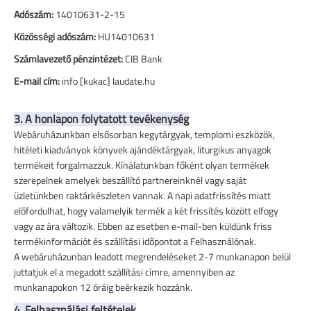
Adószám:
14010631-2-15
Közösségi adószám:
HU14010631
Számlavezető pénzintézet:
CIB Bank
E-mail cím:
info [kukac] laudate.hu
3. A honlapon folytatott tevékenység
Webáruházunkban elsősorban kegytárgyak, templomi eszközök,
hitéleti kiadványok könyvek ajándéktárgyak, liturgikus anyagok
termékeit forgalmazzuk. Kínálatunkban főként olyan termékek
szerepelnek amelyek beszállító partnereinknél vagy saját
üzletünkben raktárkészleten vannak. A napi adatfrissítés miatt
előfordulhat, hogy valamelyik termék a két frissítés között elfogy
vagy az ára változik. Ebben az esetben e-mail-ben küldünk friss
termékinformációt és szállítási időpontot a Felhasználónak.
A webáruházunban leadott megrendeléseket 2-7 munkanapon belül
juttatjuk el a megadott szállítási címre, amennyiben az
munkanapokon 12 óráig beérkezik hozzánk.
4. Felhasználási feltételek