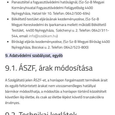
Panasztétel a fogyasztóvédelmi hatóságnál, (Sz-Sz-B Megyei
Kormányhivatal Fogyasztóvédelmi Felügyelőség 4400
Nyíregyháza, Hatzel tér 10. Telefon: 0642/500-694)
Békéltető testület eljárásának kezdeményezése, (Sz-Sz-B
Megyei Kereskedelmi és Iparkamara mellett működő Békéltető
Testület, 4400 Nyíregyháza, Széchenyi u. 2. Telefon: 0642/311-
544, email:
info@szabkam.hu
)
Bírósági eljárás kezdeményezése, (Sz-Sz-B Megyei Bíróság 4400
Nyíregyháza, Bocskai u. 2. Telefon: 0642/523-800)
9. Adatvédelmi szabályzat, egyéb
9.1. ÁSZF, árak módosítása
A Szolgáltató jelen ÁSZF-et, a honlapon forgalmazott termékek árait
és egyéb feltüntetett árakat nem visszamenőleges hatállyal
bármikor módosíthatja, a módosítás a honlapon történő közzétételt
követően lép életbe, és csak az életbe lépést követő tranzakciókra
érvényes.
9.2. Technikai korlátok