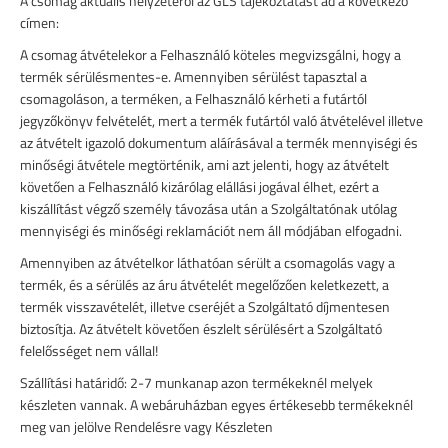
A csomag aktuális helyzetéről az GLS tájékoztatást ad a következő
címen:
A csomag átvételekor a Felhasználó köteles megvizsgálni, hogy a
termék sérülésmentes-e. Amennyiben sérülést tapasztal a
csomagoláson, a terméken, a Felhasználó kérheti a futártól
jegyzőkönyv felvételét, mert a termék futártól való átvételével illetve
az átvételt igazoló dokumentum aláírásával a termék mennyiségi és
minőségi átvétele megtörténik, ami azt jelenti, hogy az átvételt
követően a Felhasználó kizárólag elállási jogával élhet, ezért a
kiszállítást végző személy távozása után a Szolgáltatónak utólag
mennyiségi és minőségi reklamációt nem áll módjában elfogadni.
Amennyiben az átvételkor láthatóan sérült a csomagolás vagy a
termék, és a sérülés az áru átvételét megelőzően keletkezett, a
termék visszavételét, illetve cseréjét a Szolgáltató díjmentesen
biztosítja. Az átvételt követően észlelt sérülésért a Szolgáltató
felelősséget nem vállal!
Szállítási határidő: 2-7 munkanap azon termékeknél melyek
készleten vannak. A webáruházban egyes értékesebb termékeknél
meg van jelölve Rendelésre vagy Készleten