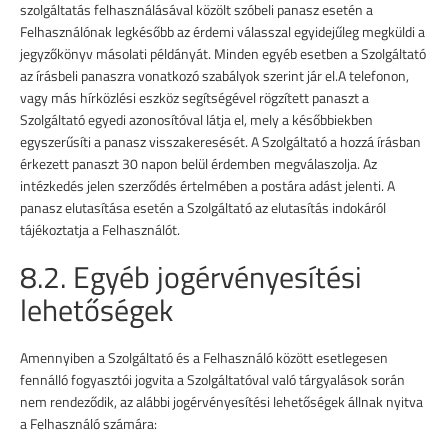
szolgáltatás felhasználásával közölt szóbeli panasz esetén a
Felhasználónak legkésőbb az érdemi válasszal egyidejűleg megküldi a
jegyzőkönyv másolati példányát. Minden egyéb esetben a Szolgáltató
az írásbeli panaszra vonatkozó szabályok szerint jár el.A telefonon,
vagy más hírközlési eszköz segítségével rögzített panaszt a
Szolgáltató egyedi azonosítóval látja el, mely a későbbiekben
egyszerűsíti a panasz visszakeresését. A Szolgáltató a hozzá írásban
érkezett panaszt 30 napon belül érdemben megválaszolja. Az
intézkedés jelen szerződés értelmében a postára adást jelenti. A
panasz elutasítása esetén a Szolgáltató az elutasítás indokáról
tájékoztatja a Felhasználót.
8.2. Egyéb jogérvényesítési
lehetőségek
Amennyiben a Szolgáltató és a Felhasználó között esetlegesen
fennálló fogyasztói jogvita a Szolgáltatóval való tárgyalások során
nem rendeződik, az alábbi jogérvényesítési lehetőségek állnak nyitva
a Felhasználó számára: