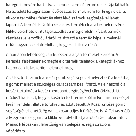
kategória nevére kattintva a benne szereplő termékek listája látható.
Ha az adott kategóriában lévő összes termék nem fér ki egy oldalra,
akkor a termékek felett és alatt lévő számok segítségével lehet
lapozni. A termék listáról a részletes termék oldal a termék nevére
klikkelve érhető el, itt tájékozódhat a megrendelni kívánt termék
részletes jellemzőiről, áráról. Itt látható a termék képe is melynél
ritkán ugyan, de előfordulhat, hogy csak illusztráció.
A honlapon lehetőség van kulcsszó alapján terméket keresni. A
keresési feltételeknek megfelelő termék találatok a kategóriákhoz
hasonlóan listaszerűen jelennek meg.
A választott termék a kosár gomb segítségével helyezhető a kosárba,
a gomb mellett a szükséges darabszám beállítható. A Felhasználó a
kosár tartalmát a Kosár menüpont segítségével ellenőrizheti. Itt
módosíthatja azt, hogy a kosárba tett termékből milyen mennyiséget
kíván rendelni, illetve törölheti az adott tételt. A Kosár ürítése gomb
segítségével lehetőség van a kosár teljes kiürítésére is. A Felhasználó
a Megrendelés gombra klikkelve folytathatja a vásárlási folyamatot.
Második lépésként lehetőség van belépésre, regisztrációra,
vásárlásra.