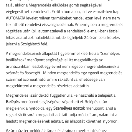
talál, akkor a Megrendelés elküldése gomb segítségével
véglegesítheti rendelését. Erről a honlapon, illetve e-mail-ben kap
AUTOMATA levelet milyen termékeket rendel, ezen levél nem nem
tekinthető rendelési visszaigazolásnak.
Amennyiben a megrendelés
rögzítése után (pl.: automatalevél a rendelésről e-mail-ben) észlel
hibás adatot azt haladéktalanul, de legfeljebb 24 órán belül köteles
jelezni a Szolgáltató felé.
A megrendeléseinek állapotát figyelemmel kísérheti a "Személyes
beállitások" menüpont segítségével. Itt megtalálhatja az
áruházunkban leadott egy évnél nem régebbi megrendeléseinek a
számát és összegét. Minden megrendelés egy egyedi megrendelés
számmal azonosítható, amire rákattintva lehetősége van
megtekinteni a megrendelés részletes adatait is.
Megrendelési szándéktól függetlenül a Felhasználó a belépést a
Belépés
menüpont segítségével végezheti el. Belépés után
megjelenik a nyitóoldal egy
Személyes adatok
menüpont, ahol a
regisztráció során megadott adatait tudja módosítani, valamint a
leadott megrendelésének adatait, és állapotát követheti nyomon.
Az áruház termékkínálatának és árainak megtekintéséhez