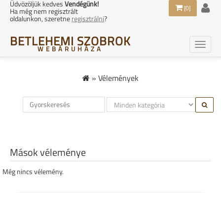
Üdvözöljük kedves
Vendégünk!
[0]
Ha még nem regisztrált
oldalunkon, szeretne
regisztrálni
?
BETLEHEMI SZOBROK
WEBÁRUHÁZA
»
Vélemények
Mások véleménye
Még nincs vélemény.